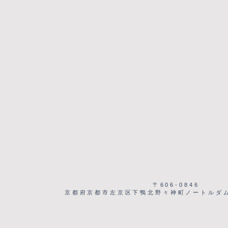
〒606-0846
京都府京都市左京区下鴨北野々神町ノートルダム