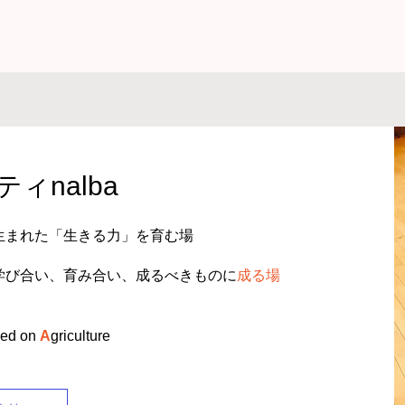
ィnalba
生まれた「生きる力」を育む場
学び合い、育み合い、成るべきものに
成る場
ed on
A
gr
iculture