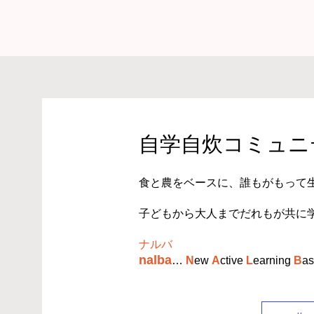
​自学自炊コミュニテ
食と農をベースに、誰もがもって
子どもから大人までだれもが共に
ナルバ
n
alba
…
N
ew
A
ctive
L
earning
B
as